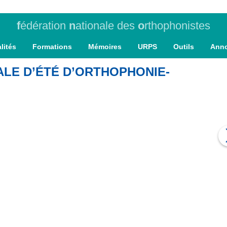
f
édération
n
ationale des
o
rthophonistes
lités
Formations
Mémoires
URPS
Outils
Ann
ALE D’ÉTÉ D’ORTHOPHONIE-