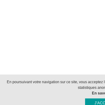
En poursuivant votre navigation sur ce site, vous acceptez l’
statistiques ano
En savo
J’AC