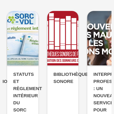
STATUTS
BIBLIOTHÈQUE
INTERPR
TION
ET
SONORE
PROFES
RÈGLEMENT
: UN
INTÉRIEUR
NOUVEA
DU
SERVICE
SORC
POUR