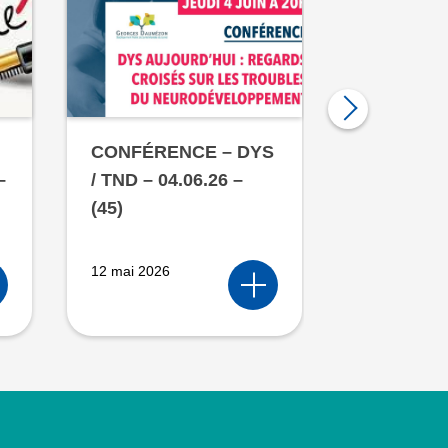
CONFÉRENCE – DYS
JOURNÉE
–
/ TND – 04.06.26 –
LA
(45)
NEUROPS
– 19.06.26
12 mai 2026
11 mai 2026