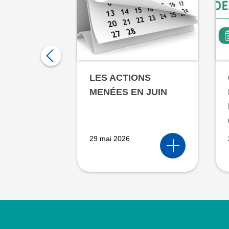
S
LES ACTIONS
NIE – 27
MENÉES EN JUIN
6
29 mai 2026