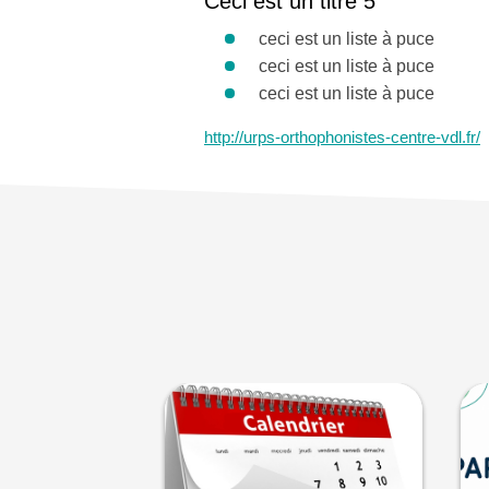
Ceci est un titre 5
ceci est un liste à puce
ceci est un liste à puce
ceci est un liste à puce
http://urps-orthophonistes-centre-vdl.fr/