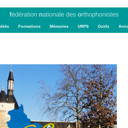
f
édération
n
ationale des
o
rthophonistes
lités
Formations
Mémoires
URPS
Outils
Ann