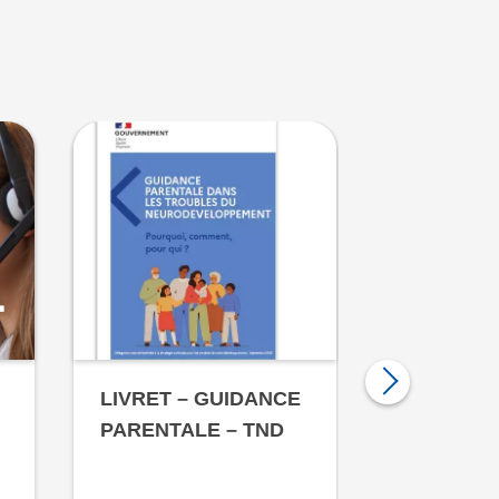
LIVRET – GUIDANCE
ACCÈS D
PARENTALE – TND