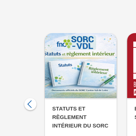
STATUTS ET
ATION DE
RÈGLEMENT
ÉE
INTÉRIEUR DU SORC