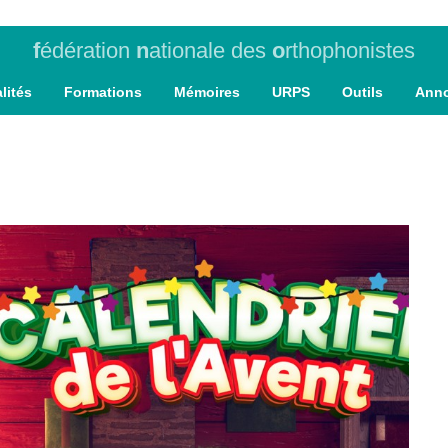
f
édération
n
ationale des
o
rthophonistes
lités
Formations
Mémoires
URPS
Outils
Ann